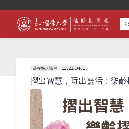
醫養樂活課程
11322A0401
摺出智慧，玩出靈活：樂齡