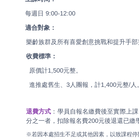
每週日 9:00-12:00
適合對象：
樂齡族群及所有喜愛創意挑戰和提升手部
收費標準：
原價計1,500元整。
進推處舊生、3人團報，計1,400元整/人
退費方式
：學員自報名繳費後至實際上課
分之一者，扣除報名費200元後退還已
※若因本處招生不足或其他因素，以致課程停