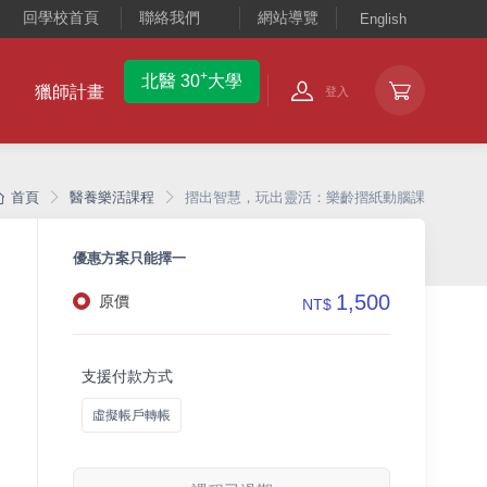
回學校首頁
聯絡我們
網站導覽
English
+
北醫 30
大學
獵師計畫
登入
首頁
醫養樂活課程
摺出智慧，玩出靈活：樂齡摺紙動腦課
優惠方案只能擇一
1,500
原價
NT$
支援付款方式
虛擬帳戶轉帳