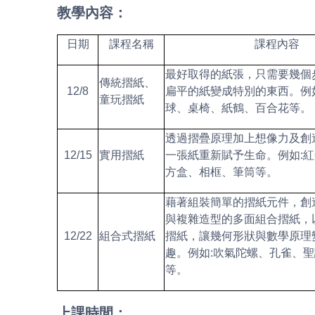
教學內容：
日期
課程名稱
課程內容
最好取得的紙張，只需要幾個
傳統摺紙、
12/8
扁平的紙變成特別的東西。例如
童玩摺紙
球、桌椅、紙鶴、百合花等。
透過摺疊原理加上想像力及創
12/15
實用摺紙
一張紙重新賦予生命。例如:
方盒、相框、筆筒等。
藉著組裝簡單的摺紙元件，創
與複雜造型的多面組合摺紙，
12/22
組合式摺紙
摺紙，讓幾何形狀與數學原理
趣。例如:吹氣陀螺、孔雀、
等。
上課時間：