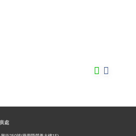
廣處
興街250號(藥學暨營養大樓1F)