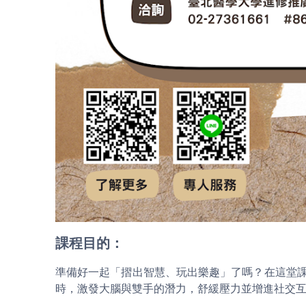
課程目的：
準備好一起「摺出智慧、玩出樂趣」了嗎？在這堂
時，激發大腦與雙手的潛力，舒緩壓力並增進社交