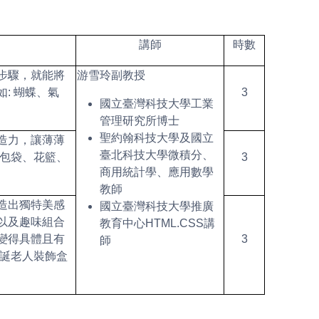
講師
時數
步驟，就能將
游雪玲副教授
: 蝴蝶、氣
3
國立臺灣科技大學工業
管理研究所博士
聖約翰科技大學及國立
造力，讓薄薄
臺北科技大學微積分、
紅包袋、花籃、
3
商用統計學、應用數學
教師
造出獨特美感
國立臺灣科技大學推廣
以及趣味組合
教育中心HTML.CSS講
變得具體且有
3
師
聖誕老人裝飾盒