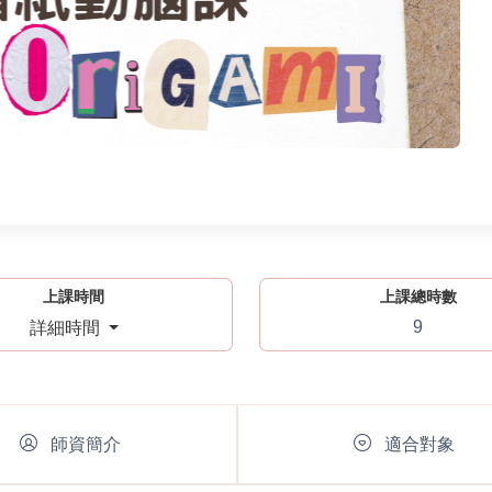
上課時間
上課總時數
9
詳細時間
師資簡介
適合對象