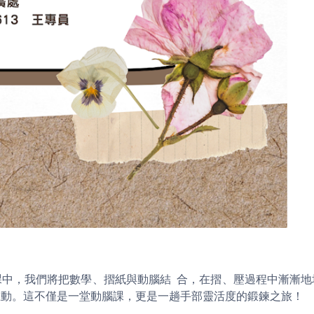
課中，我們將把數學、摺紙與動腦結 合，在摺、壓過程中漸漸地
互動。這不僅是一堂動腦課，更是一趟手部靈活度的鍛鍊之旅！