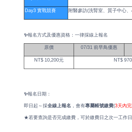
Day3 實戰競賽
附醫參訪(洗腎室、質子中心、
✨
報名方式及優惠資格：一律採線上報名
原價
07/31
前早鳥優惠
NT$ 10,200元
NT$ 97
✨
報名日期：
即日起～採
全線上報名
，會有
專屬帳號繳費
(
3
天內完
★若要查詢是否完成繳費，可於繳費日之次一工作日早