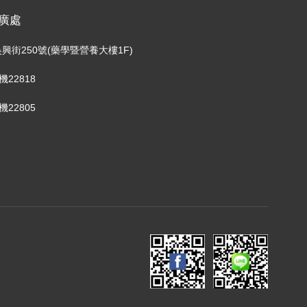
廣處
興街250號(藥學暨營養大樓1F)
分機22818
分機22805