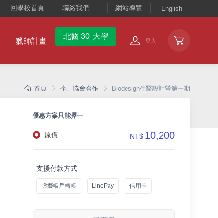
回學校首頁
聯絡我們
網站導覽
English
+
北醫 30
大學
獵師計畫
登入
首頁
企、協會合作
Biodesign生醫設計營第一期
優惠方案只能擇一
10,200
原價
NT$
支援付款方式
虛擬帳戶轉帳
LinePay
信用卡