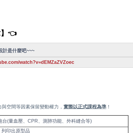
章】
👈
計是什麼吧~~~
tube.com/watch?v=dEMZaZVZoec
力與空間等因素保留變動權力，
實際以正式課程為準
！
台(量血壓、CPR、測肺功能、外科縫合等)
D 列印出原型品