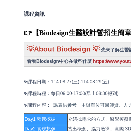
課程資訊
👉
【Biodesign生醫設計營招生簡
💡About Biodesign 💡
先來了解生醫設
看看Biodesign中心在做些什麼
https://www.you
✨
課程日期：114.08.27(三
)-114.08.29(五)
✨
課程時程：
每日09:00-17:00(早上08:30報到)
✨
課程內容：
課表供參考，主辦單位可因師資、人
Day1 臨床挖掘
介紹找需求的方式、醫學模擬跑
Day2 實現想像
找出概念、腦力激盪、實際 3