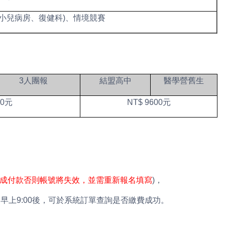
小兒病房、復健科)、情境競賽
3人
團報
結盟
高中
醫學營
舊生
00元
NT$ 9600元
成付款否則帳號將失效，並需重新報名填寫
)，
上9:00後，可於系統訂單查詢是否繳費成功。