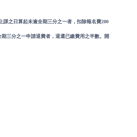
實際上課之日算起未逾全期三分之一者，扣除報名費200
逾全期三分之一申請退費者，退還已繳費用之半數。開