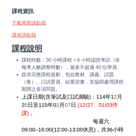
課程資訊
下載簡章請點我
課表請點我
課程說明
課程時數：30 小時課程 + 6 小時認證考試（依
報考人數調整時數），最多不超過 40 位學員。
提供完整課程規劃，包括教材、講義、試題
（卷）、口試委員、結業證書，並協助處理課程
期間之各項問題。
上課日期(含筆試及口試測驗)：114年1
2
月
2
0
日至115年0
2
月
07
日
(12/27、01/03
停
課)
，
每週六
09:00–16:00(12:00-13:00休息)，共36小時