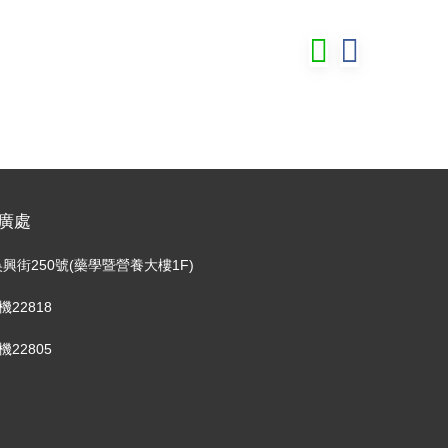
廣處
興街250號(藥學暨營養大樓1F)
分機22818
分機22805