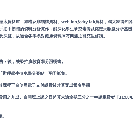
資料庫、結構及非結構資料、web lab及dry lab資料，讓大家
手把手初階的資料分析實作，能深化學生研究素養及奠定大數據分析基礎
及深度，故適合各學系對健康資料庫有興趣之研究生修讀。
及格﹚後，核發推廣教育學分證明書。
校「辦理學生抵免學分要點」酌予抵免。
於課程平台使用電子支付繳費後才算完成報名手續
之九成。自開班上課之日起算未逾全期三分之一申請退費者【115.04.
還。