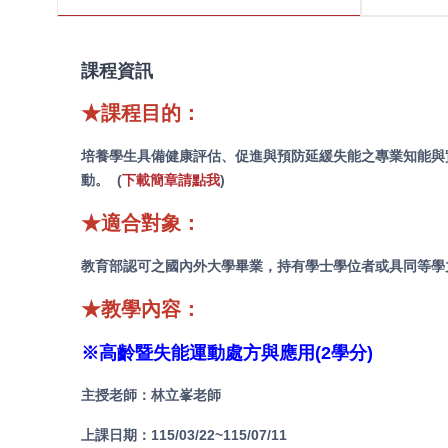
課程資訊
★課程目的：
培養學生具備健康評估、促進與預防延緩失能之專業知能與
動。 (
下載簡章請點我
)
★適合對象：
教育部認可之國內外大學畢業，持有學士學位者或具同等學
★教學內容：
※高齡暨失能運動處方與應用(2學分)
主授老師：林立峯老師
上課日期：115/03/22~115/07/11