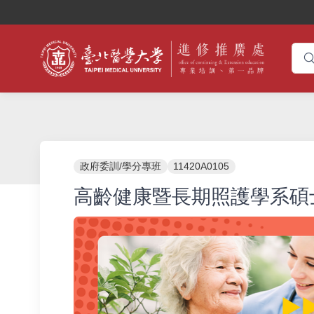
政府委訓/學分專班
11420A0105
高齡健康暨長期照護學系碩