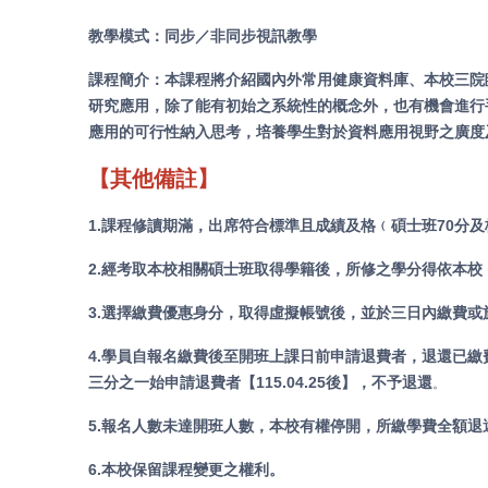
教學模式：同步／非同步視訊教學
課程簡介：
本課程將介紹國內外常用健康資料庫、本校三院臨床
研究應用，除了能有初始之系統性的概念外，也有機會進行
應用的可行性納入思考，培養學生對於資料應用視野之廣度
【其他備註】
1.課程修讀期滿，出席符合標準且成績及格﹙碩士班70分
2.經考取本校相關碩士班取得學籍後，所修之學分得依本
3.
選擇繳費優惠身分，取得虛擬帳號後，並於三日內繳費或
4.
學員自報名繳費後至開班上課日前申請退費者，退還已繳費用
三分之一始申請退費者【115.04.25後】，不予退還
。
5.報名人數未達開班人數，本校有權停開，所繳學費全額退
6.本校保留課程變更之權利。