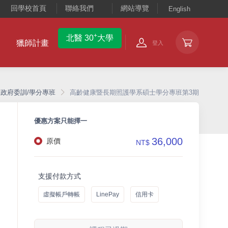
回學校首頁
聯絡我們
網站導覽
English
+
北醫 30
大學
獵師計畫
登入
政府委訓/學分專班
高齡健康暨長期照護學系碩士學分專班第3期
優惠方案只能擇一
36,000
原價
NT$
支援付款方式
虛擬帳戶轉帳
LinePay
信用卡