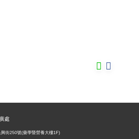
廣處
興街250號(藥學暨營養大樓1F)