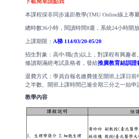
下載簡章請點我
本課程採非同步遠距教學(TMU Online線上專
總時數36小時，閱讀時間8週，系統24小時開
上課期限：
A梯 114/03/20-05/20
招生對象：高中/職(含)以上，對課程有興趣
修讀期滿經考試及格者，發給
推廣教育結訓證
退費方式：學員自報名繳費後至開班上課日前
之半數。開班上課時間已逾全期三分之一始申請退
教學內容