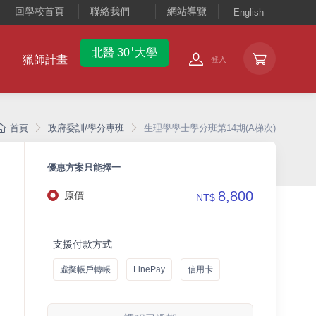
回學校首頁
聯絡我們
網站導覽
English
+
北醫 30
大學
獵師計畫
登入
首頁
政府委訓/學分專班
生理學學士學分班第14期(A梯次)
優惠方案只能擇一
8,800
原價
NT$
支援付款方式
虛擬帳戶轉帳
LinePay
信用卡