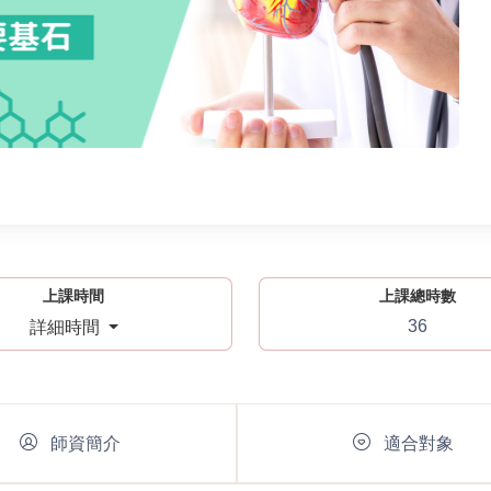
上課時間
上課總時數
36
詳細時間
師資簡介
適合對象