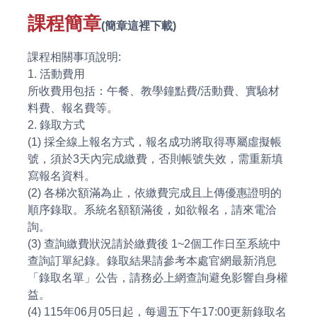
課程簡章
(簡章這裡下載)
課程相關事項說明:
1. 活動費用
所收費用包括：午餐、教學鐘點費/活動費、實驗材
料費、報名費等。
2. 錄取方式
(1) 採全線上報名方式，報名成功將取得專屬虛擬帳
號，須於3天內完成繳費，否則帳號失效，需重新填
寫報名資料。
(2) 各梯次額滿為止，依繳費完成且上傳優惠證明的
順序錄取。系統名額額滿後，如欲報名，請來電洽
詢。
(3) 查詢繳費狀況請於繳費後 1~2個工作日至系統中
查詢訂單紀錄。錄取結果請參考本處官網最新消息
「錄取名單」公告，請務必上網查詢避免影響自身權
益。
(4) 115年06月05日起，每週五下午17:00更新錄取名