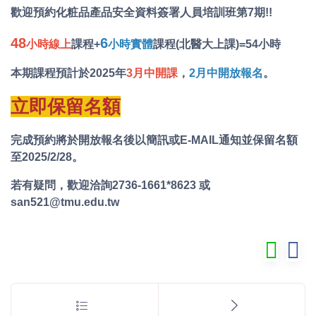
歡迎預約化粧品產品安全資料簽署人員培訓班第7期!!
48
6
小時線上
課程+
小時實體
課程(北醫大上課)=54小時
本期課程預計於2025年
3月中開課
，
2月中開放報名
。
立即保留名額
完成預約將於開放報名後以簡訊或E-MAIL通知並保留名額
至2025/2/28。
若有疑問，歡迎洽詢2736-1661*8623 或
s
an521@tmu.edu.tw