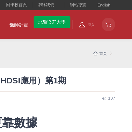
回學校首頁
聯絡我們
網站導覽
English
+
北醫 30
大學
獵師計畫
登入
首頁
DSI應用）第1期
137
更靠數據