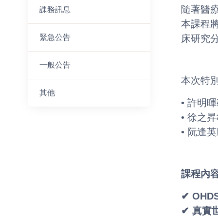
隨著醫
課務訊息
本課程
緊急公告
床研究
一般公告
本次特
其他
• 許明
• 徐之
• 阮逢
課程內
✔ OH
✔ 真實