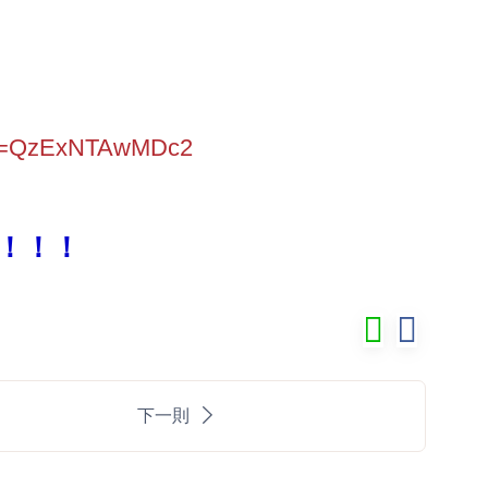
seid=QzExNTAwMDc2
！！！
下一則