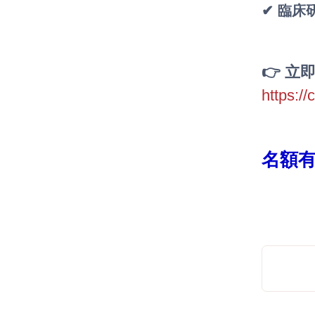
✔ 臨床
👉 
https:
名額