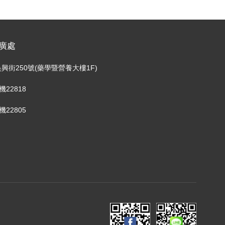
廣處
興街250號(藥學暨營養大樓1F)
分機22818
分機22805