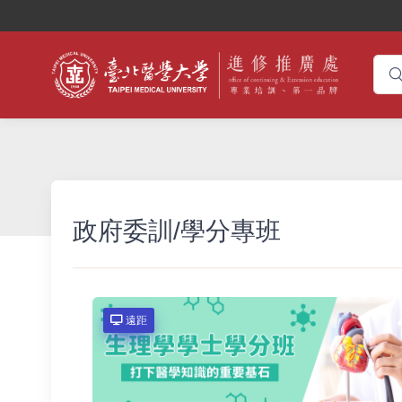
政府委訓/學分專班
遠距