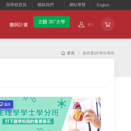
回學校首頁
聯絡我們
網站導覽
English
+
北醫 30
大學
獵師計畫
登入
首頁
政府委訓/學分專班
遠距